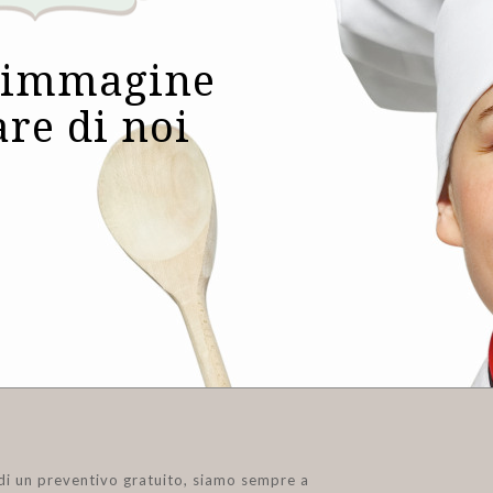
 immagine
are di noi
Farro
Fritti
di un preventivo gratuito, siamo sempre a