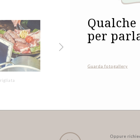
Qualche
per parl
Guarda fotogallery
rigliata
Buffet
Oppure richie