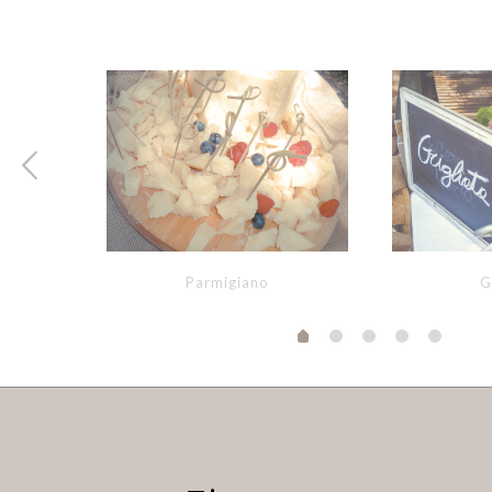
ni
Parmigiano
G